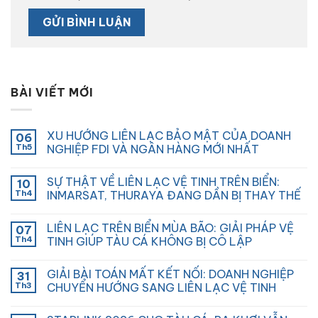
BÀI VIẾT MỚI
XU HƯỚNG LIÊN LẠC BẢO MẬT CỦA DOANH
06
Th5
NGHIỆP FDI VÀ NGÂN HÀNG MỚI NHẤT
SỰ THẬT VỀ LIÊN LẠC VỆ TINH TRÊN BIỂN:
10
Th4
INMARSAT, THURAYA ĐANG DẦN BỊ THAY THẾ
LIÊN LẠC TRÊN BIỂN MÙA BÃO: GIẢI PHÁP VỆ
07
Th4
TINH GIÚP TÀU CÁ KHÔNG BỊ CÔ LẬP
GIẢI BÀI TOÁN MẤT KẾT NỐI: DOANH NGHIỆP
31
Th3
CHUYỂN HƯỚNG SANG LIÊN LẠC VỆ TINH