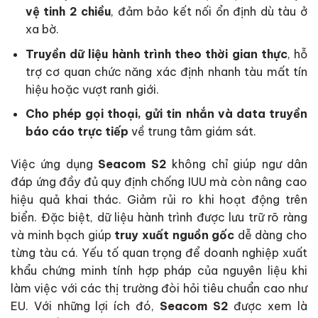
vệ tinh 2 chiều
, đảm bảo kết nối ổn định dù tàu ở
xa bờ.
Truyền dữ liệu hành trình theo thời gian thực
, hỗ
trợ cơ quan chức năng xác định nhanh tàu mất tín
hiệu hoặc vượt ranh giới.
Cho phép gọi thoại, gửi tin nhắn và data truyền
báo cáo trực tiếp
về trung tâm giám sát.
Việc ứng dụng
Seacom S2
không chỉ giúp ngư dân
đáp ứng đầy đủ quy định chống IUU mà còn nâng cao
hiệu quả khai thác. Giảm rủi ro khi hoạt động trên
biển. Đặc biệt, dữ liệu hành trình được lưu trữ rõ ràng
và minh bạch giúp
truy xuất nguồn gốc
dễ dàng cho
từng tàu cá. Yếu tố quan trọng để doanh nghiệp xuất
khẩu chứng minh tính hợp pháp của nguyên liệu khi
làm việc với các thị trường đòi hỏi tiêu chuẩn cao như
EU. Với những lợi ích đó,
Seacom S2
được xem là