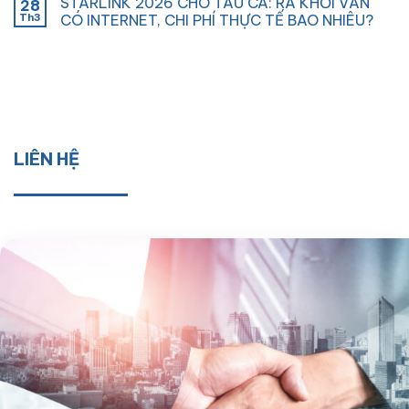
STARLINK 2026 CHO TÀU CÁ: RA KHƠI VẪN
28
Th3
CÓ INTERNET, CHI PHÍ THỰC TẾ BAO NHIÊU?
LIÊN HỆ