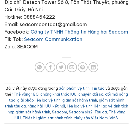
Địa chỉ: Detech Tower Số 8, Tôn Thất Thuyết, phường
Cầu Giấy, Hà Nội
Hotline: 0888454222
Email: seacomcontact@gmail.com
Facebook:
Công ty TNHH Thông tin Hàng hải Seacom
Tik Tok:
Seacom Communication
Zalo: SEACOM
Bài viết này được đăng trong
Sản phẩm vệ tinh
,
Tin tức
và được gắn
thẻ
“Thẻ vàng” EC
,
chống khai thác IUU
,
chuyển đổi số
,
đổi mới sáng
tạo
,
giải pháp liên lạc vệ tinh
,
giám sát hành trình
,
giám sát hành
trình tàu cá
,
hàng hải
,
IUU
,
kết nối
,
liên lạc vệ tinh
,
liên lạc vệ tinh tích
hợp giám sát hành trình
,
Seacom
,
Seacom s1s2
,
Tàu cá
,
Thẻ vàng
IUU
,
Thiết bị giám sát hành trình
,
thủy sản Việt Nam
,
VMS
.