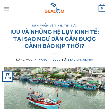
Bỏ
qua
0
nội
dung
SẢN PHẨM VỆ TINH
,
TIN TỨC
IUU VÀ NHỮNG HỆ LỤY KINH TẾ:
TẠI SAO NGƯ DÂN CẦN ĐƯỢC
CẢNH BÁO KỊP THỜI?
ĐĂNG VÀO
17 THÁNG 11, 2025
BỞI
SEACOM_ADMIN
17
Th11