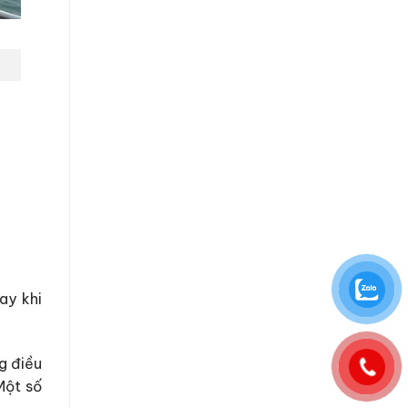
ay khi
ng điều
Một số