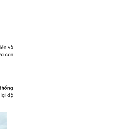
iển và
và cần
thống
lại độ