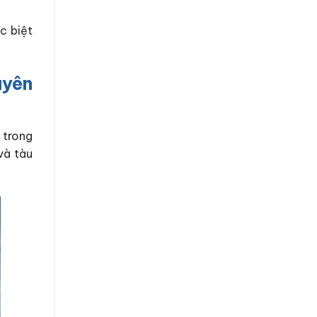
c biệt
uyên
 trong
và tàu