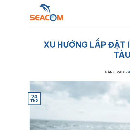
Bỏ
qua
nội
dung
XU HƯỚNG LẮP ĐẶT I
TÀU
ĐĂNG VÀO
24
24
Th2