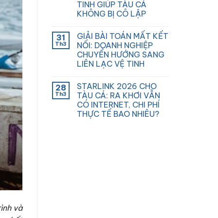
TINH GIÚP TÀU CÁ
KHÔNG BỊ CÔ LẬP
GIẢI BÀI TOÁN MẤT KẾT
31
Th3
NỐI: DOANH NGHIỆP
CHUYỂN HƯỚNG SANG
LIÊN LẠC VỆ TINH
STARLINK 2026 CHO
28
Th3
TÀU CÁ: RA KHƠI VẪN
CÓ INTERNET, CHI PHÍ
THỰC TẾ BAO NHIÊU?
ình và