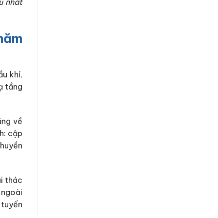
u nhất
 năm
u khí,
ạ tầng
ăng về
nh: cập
 thuyền
i thác
 ngoài
 tuyến