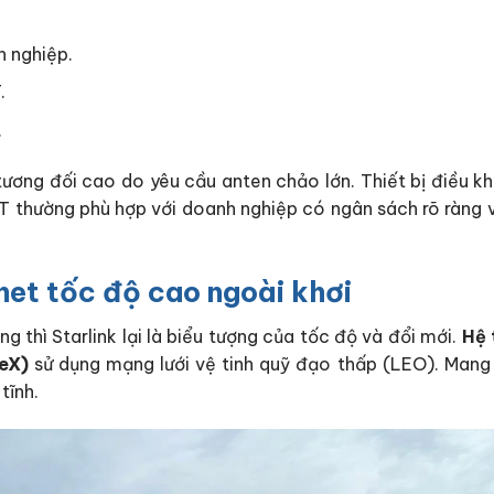
h nghiệp.
.
.
tương đối cao do yêu cầu anten chảo lớn. Thiết bị điều kh
AT thường phù hợp với doanh nghiệp có ngân sách rõ ràng 
rnet tốc độ cao ngoài khơi
g thì Starlink lại là biểu tượng của tốc độ và đổi mới.
Hệ 
ceX)
sử dụng mạng lưới vệ tinh quỹ đạo thấp (LEO). Mang 
tĩnh.