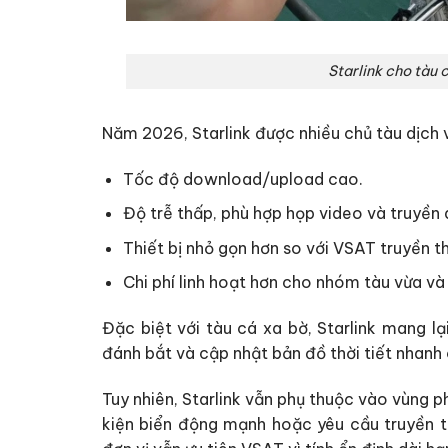
Starlink cho tàu 
Năm 2026, Starlink được nhiều chủ tàu dịch 
Tốc độ download/upload cao.
Độ trễ thấp, phù hợp họp video và truyền d
Thiết bị nhỏ gọn hơn so với VSAT truyền t
Chi phí linh hoạt hơn cho nhóm tàu vừa và
Đặc biệt với tàu cá xa bờ, Starlink mang lại
đánh bắt và cập nhật bản đồ thời tiết nhanh
Tuy nhiên, Starlink vẫn phụ thuộc vào vùng ph
kiện biển động mạnh hoặc yêu cầu truyền tả