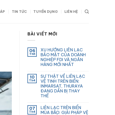
HÁP
TIN TỨC
TUYỂN DỤNG
LIÊN HỆ
BÀI VIẾT MỚI
XU HƯỚNG LIÊN LẠC
06
Th5
BẢO MẬT CỦA DOANH
NGHIỆP FDI VÀ NGÂN
HÀNG MỚI NHẤT
SỰ THẬT VỀ LIÊN LẠC
10
Th4
VỆ TINH TRÊN BIỂN:
INMARSAT, THURAYA
ĐANG DẦN BỊ THAY
THẾ
LIÊN LẠC TRÊN BIỂN
07
Th4
MÙA BÃO: GIẢI PHÁP VỆ