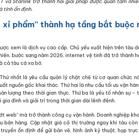
T và Starlink trở thành hai giải pháp được quan tâm nhiề
 tính ổn định.
“xa xỉ phẩm” thành hạ tầng bắt buộc
ược xem là dịch vụ cao cấp. Chủ yếu xuất hiện trên tàu dầ
hiên, bước sang năm 2026, internet vệ tinh đã trở thành h
và cả tàu cá xa bờ.
Thứ nhất là yêu cầu quản lý chặt chẽ từ cơ quan chức n
xuất nguồn gốc khai thác. Thứ hai là nhu cầu tối ưu vận hà
u sản lượng theo thời gian thực. Thứ ba là yếu tố nhân sự –
ia đình và giải trí trong thời gian dài lênh đênh.
ướt web” mà trở thành công cụ vận hành. Doanh nghiệp kha
ệu bán hàng. Cập nhật giá cả thị trường ngay khi tàu còn
truyền ổn định để gửi bản vẽ, hình ảnh kỹ thuật, họp trực