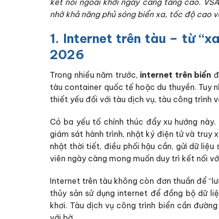
kết nối ngoài khơi ngày càng tăng cao. VSA
nhờ khả năng phủ sóng biển xa, tốc độ cao và
1. Internet trên tàu – từ 
2026
Trong nhiều năm trước,
internet trên biển
đ
tàu container quốc tế hoặc du thuyền. Tuy n
thiết yếu đối với tàu dịch vụ, tàu công trình 
Có ba yếu tố chính thúc đẩy xu hướng này. 
giám sát hành trình, nhật ký điện tử và truy 
nhật thời tiết, điều phối hậu cần, gửi dữ liệ
viên ngày càng mong muốn duy trì kết nối với g
Internet trên tàu không còn đơn thuần để “l
thủy sản sử dụng internet để đồng bộ dữ li
khơi. Tàu dịch vụ công trình biển cần đường 
với bờ.