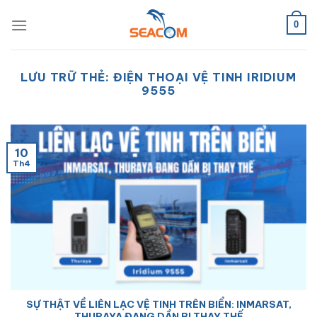
Bỏ
qua
0
nội
dung
LƯU TRỮ THẺ:
ĐIỆN THOẠI VỆ TINH IRIDIUM
9555
10
Th4
SỰ THẬT VỀ LIÊN LẠC VỆ TINH TRÊN BIỂN: INMARSAT,
THURAYA ĐANG DẦN BỊ THAY THẾ