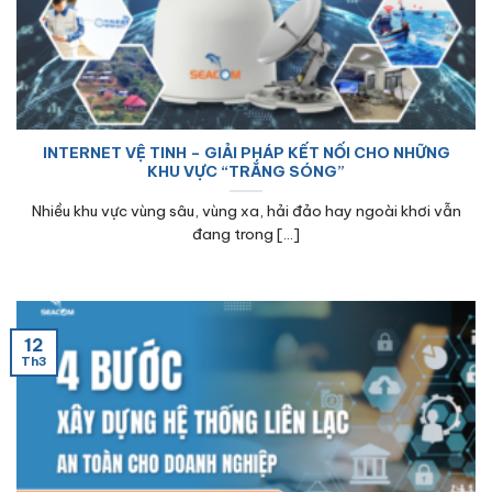
INTERNET VỆ TINH – GIẢI PHÁP KẾT NỐI CHO NHỮNG
KHU VỰC “TRẮNG SÓNG”
Nhiều khu vực vùng sâu, vùng xa, hải đảo hay ngoài khơi vẫn
đang trong [...]
12
Th3