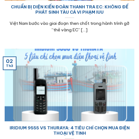
CHUẨN BỊ DIỆN KIẾN ĐOÀN THANH TRA EC: KHÔNG ĐỂ
PHÁT SINH TÀU CÁ VI PHẠM IUU
Việt Nam bước vào giai đoạn then chốt trong hành trình gỡ
“thẻ vàng EC” [...]
02
Th3
IRIDIUM 9555 VS THURAYA: 4 TIÊU CHÍ CHỌN MUA ĐIỆN
THOẠI VỆ TINH