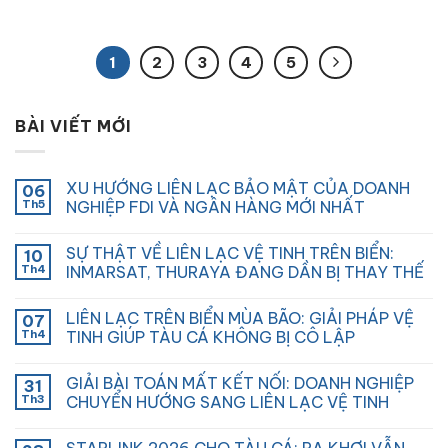
1
2
3
4
5
BÀI VIẾT MỚI
XU HƯỚNG LIÊN LẠC BẢO MẬT CỦA DOANH
06
Th5
NGHIỆP FDI VÀ NGÂN HÀNG MỚI NHẤT
SỰ THẬT VỀ LIÊN LẠC VỆ TINH TRÊN BIỂN:
10
Th4
INMARSAT, THURAYA ĐANG DẦN BỊ THAY THẾ
LIÊN LẠC TRÊN BIỂN MÙA BÃO: GIẢI PHÁP VỆ
07
Th4
TINH GIÚP TÀU CÁ KHÔNG BỊ CÔ LẬP
GIẢI BÀI TOÁN MẤT KẾT NỐI: DOANH NGHIỆP
31
Th3
CHUYỂN HƯỚNG SANG LIÊN LẠC VỆ TINH
STARLINK 2026 CHO TÀU CÁ: RA KHƠI VẪN