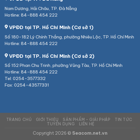
Nam Dương, Hải Châu, TP. Đà Nẵng
Hotline: 84-888 454 222
VPĐD tại TP. Hồ Chí Minh (Cơ sở 1)
Số 180-182 Lý Chính Thắng, phường Nhiêu Lộc, TP. Hồ Chí Minh
Hotline: 84-888 454 222
VPĐD tại TP. Hồ Chí Minh (Cơ sở 2)
Số 152 Phan Chu Trinh, phường Vũng Tàu, TP. Hồ Chí Minh
Hotline: 84-888 454 222
Tel: 0254-3577332
Fax: 0254-43577331
TRANG CHỦ
GIỚI THIỆU
SẢN PHẨM – GIẢI PHÁP
TIN TỨC
TUYỂN DỤNG
LIÊN HỆ
Copyright 2026 ©
Seacom.net.vn