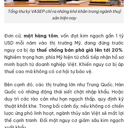
Tổng thư ký VASEP chỉ ra những khó khăn trong ngành thuỷ
sản hiện nay
Đơn cử,
mặt hàng tôm
, vốn đạt kim ngạch gần 1 tỷ
USD mỗi năm vào thị trường Mỹ, đang đứng trước
nguy cơ bị áp
thuế chống bán phá giá lên tới 20%
.
Nghiêm trọng hơn, phía Mỹ hiện từ chối tiếp nhận hồ sơ
minh bạch từ doanh nghiệp Việt. Khiến nguy cơ bị áp
thuế cao mà không có cơ hội tự bảo vệ.
Bên cạnh đó, các thị trường lớn như Trung Quốc, Hàn
Quốc có những động thái siết chặt nhập khẩu. Hoặc
duy trì các rào cản như hạn ngạch thấp, quy định kỹ
thuật khắt khe. Trong bối cảnh ấy, nếu không có chiến
lược ứng phó linh hoạt,
ngành thủy sản Việt
sẽ mất lợi
thế cạnh tranh. Đối mặt nguy cơ giảm sâu kim ngạch
xuất khẩu.