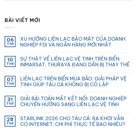
BÀI VIẾT MỚI
XU HƯỚNG LIÊN LẠC BẢO MẬT CỦA DOANH
06
Th5
NGHIỆP FDI VÀ NGÂN HÀNG MỚI NHẤT
SỰ THẬT VỀ LIÊN LẠC VỆ TINH TRÊN BIỂN:
10
Th4
INMARSAT, THURAYA ĐANG DẦN BỊ THAY THẾ
LIÊN LẠC TRÊN BIỂN MÙA BÃO: GIẢI PHÁP VỆ
07
Th4
TINH GIÚP TÀU CÁ KHÔNG BỊ CÔ LẬP
GIẢI BÀI TOÁN MẤT KẾT NỐI: DOANH NGHIỆP
31
Th3
CHUYỂN HƯỚNG SANG LIÊN LẠC VỆ TINH
STARLINK 2026 CHO TÀU CÁ: RA KHƠI VẪN
28
Th3
CÓ INTERNET, CHI PHÍ THỰC TẾ BAO NHIÊU?