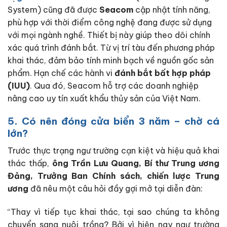
System) cũng đã được
Seacom
cập nhật tính năng,
phù hợp với thời điểm công nghệ đang được sử dụng
với mọi ngành nghề. Thiết bị này giúp theo dõi chính
xác quá trình đánh bắt. Từ vị trí tàu đến phương pháp
khai thác, đảm bảo tính minh bạch về nguồn gốc sản
phẩm. Hạn chế các hành vi
đánh bắt bất hợp pháp
(IUU)
. Qua đó, Seacom hỗ trợ các doanh nghiệp
nâng cao uy tín xuất khẩu thủy sản của Việt Nam.
5. Có nên đóng cửa biển 3 năm – chờ cá
lớn?
Trước thực trạng ngư trường cạn kiệt và hiệu quả khai
thác thấp,
ông Trần Lưu Quang, Bí thư Trung ương
Đảng, Trưởng Ban Chính sách, chiến lược Trung
ương
đã nêu một câu hỏi đầy gợi mở tại diễn đàn:
“Thay vì tiếp tục khai thác, tại sao chúng ta không
chuyển sang nuôi trồng? Bởi vì hiện nay ngư trường