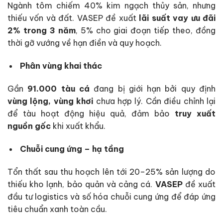
Ngành tôm chiếm 40% kim ngạch thủy sản, nhưng
thiếu vốn và đất. VASEP đề xuất
lãi suất vay ưu đãi
2% trong 3 năm
, 5% cho giai đoạn tiếp theo, đồng
thời gỡ vướng về hạn điền và quy hoạch.
Phân vùng khai thác
Gần
91.000 tàu cá
đang bị giới hạn bởi quy định
vùng lộng, vùng khơi
chưa hợp lý. Cần điều chỉnh lại
để tàu hoạt động hiệu quả, đảm bảo
truy xuất
nguồn gốc
khi xuất khẩu.
Chuỗi cung ứng – hạ tầng
Tổn thất sau thu hoạch lên tới 20–25% sản lượng do
thiếu kho lạnh, bảo quản và cảng cá.
VASEP
đề xuất
đầu tư logistics và số hóa chuỗi cung ứng để đáp ứng
tiêu chuẩn xanh toàn cầu.