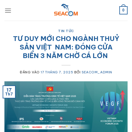
Bỏ
qua
0
nội
dung
TIN TỨC
TƯ DUY MỚI CHO NGÀNH THUỶ
SẢN VIỆT NAM: ĐÓNG CỬA
BIỂN 3 NĂM CHỜ CÁ LỚN
ĐĂNG VÀO
17 THÁNG 7, 2025
BỞI
SEACOM_ADMIN
17
Th7