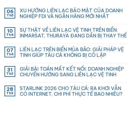
XU HƯỚNG LIÊN LẠC BẢO MẬT CỦA DOANH
06
Th5
NGHIỆP FDI VÀ NGÂN HÀNG MỚI NHẤT
SỰ THẬT VỀ LIÊN LẠC VỆ TINH TRÊN BIỂN:
10
Th4
INMARSAT, THURAYA ĐANG DẦN BỊ THAY THẾ
LIÊN LẠC TRÊN BIỂN MÙA BÃO: GIẢI PHÁP VỆ
07
Th4
TINH GIÚP TÀU CÁ KHÔNG BỊ CÔ LẬP
GIẢI BÀI TOÁN MẤT KẾT NỐI: DOANH NGHIỆP
31
Th3
CHUYỂN HƯỚNG SANG LIÊN LẠC VỆ TINH
STARLINK 2026 CHO TÀU CÁ: RA KHƠI VẪN
28
Th3
CÓ INTERNET, CHI PHÍ THỰC TẾ BAO NHIÊU?