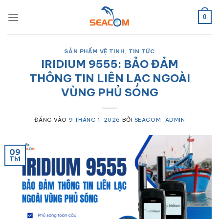
Bỏ
qua
0
nội
dung
SẢN PHẨM VỆ TINH
,
TIN TỨC
IRIDIUM 9555: BẢO ĐẢM
THÔNG TIN LIÊN LẠC NGOÀI
VÙNG PHỦ SÓNG
ĐĂNG VÀO
9 THÁNG 1, 2026
BỞI
SEACOM_ADMIN
09
Th1