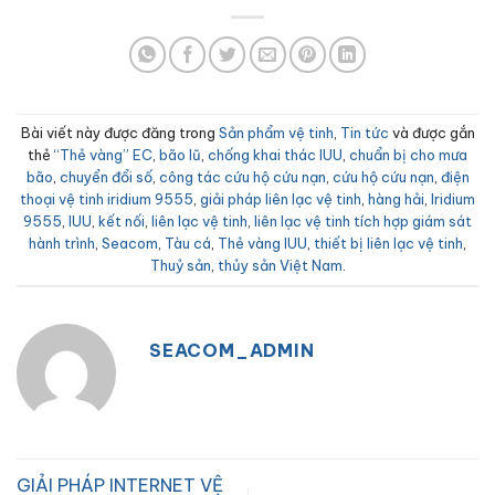
Bài viết này được đăng trong
Sản phẩm vệ tinh
,
Tin tức
và được gắn
thẻ
“Thẻ vàng” EC
,
bão lũ
,
chống khai thác IUU
,
chuẩn bị cho mưa
bão
,
chuyển đổi số
,
công tác cứu hộ cứu nạn
,
cứu hộ cứu nạn
,
điện
thoại vệ tinh iridium 9555
,
giải pháp liên lạc vệ tinh
,
hàng hải
,
Iridium
9555
,
IUU
,
kết nối
,
liên lạc vệ tinh
,
liên lạc vệ tinh tích hợp giám sát
hành trình
,
Seacom
,
Tàu cá
,
Thẻ vàng IUU
,
thiết bị liên lạc vệ tinh
,
Thuỷ sản
,
thủy sản Việt Nam
.
SEACOM_ADMIN
GIẢI PHÁP INTERNET VỆ