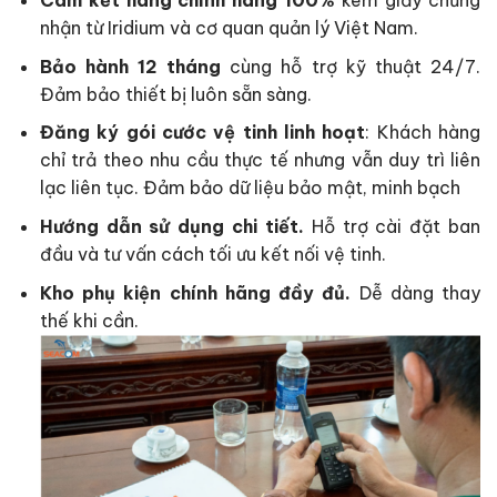
Cam kết hàng chính hãng 100%
kèm giấy chứng
nhận từ Iridium và cơ quan quản lý Việt Nam.
Bảo hành 12 tháng
cùng hỗ trợ kỹ thuật 24/7.
Đảm bảo thiết bị luôn sẵn sàng.
Đăng ký gói cước vệ tinh linh hoạt
: Khách hàng
chỉ trả theo nhu cầu thực tế nhưng vẫn duy trì liên
lạc liên tục. Đảm bảo dữ liệu bảo mật, minh bạch
Hướng dẫn sử dụng chi tiết.
Hỗ trợ cài đặt ban
đầu và tư vấn cách tối ưu kết nối vệ tinh.
Kho phụ kiện chính hãng đầy đủ.
Dễ dàng thay
thế khi cần.