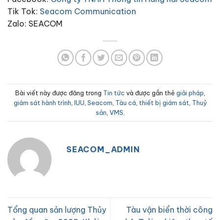
Tik Tok:
Seacom Communication
Zalo: SEACOM
Bài viết này được đăng trong
Tin tức
và được gắn thẻ
giải pháp
,
giám sát hành trình
,
IUU
,
Seacom
,
Tàu cá
,
thiết bị giám sát
,
Thuỷ
sản
,
VMS
.
SEACOM_ADMIN
Tổng quan sản lượng Thủy
Tàu vận biển thời công