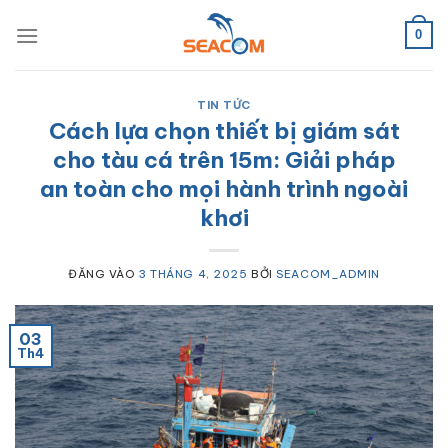
Bỏ
qua
0
nội
dung
TIN TỨC
Cách lựa chọn thiết bị giám sát
cho tàu cá trên 15m: Giải pháp
an toàn cho mọi hành trình ngoài
khơi
ĐĂNG VÀO
3 THÁNG 4, 2025
BỞI
SEACOM_ADMIN
03
Th4