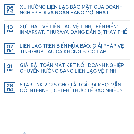
XU HƯỚNG LIÊN LẠC BẢO MẬT CỦA DOANH
06
Th5
NGHIỆP FDI VÀ NGÂN HÀNG MỚI NHẤT
SỰ THẬT VỀ LIÊN LẠC VỆ TINH TRÊN BIỂN:
10
Th4
INMARSAT, THURAYA ĐANG DẦN BỊ THAY THẾ
LIÊN LẠC TRÊN BIỂN MÙA BÃO: GIẢI PHÁP VỆ
07
Th4
TINH GIÚP TÀU CÁ KHÔNG BỊ CÔ LẬP
GIẢI BÀI TOÁN MẤT KẾT NỐI: DOANH NGHIỆP
31
Th3
CHUYỂN HƯỚNG SANG LIÊN LẠC VỆ TINH
STARLINK 2026 CHO TÀU CÁ: RA KHƠI VẪN
28
Th3
CÓ INTERNET, CHI PHÍ THỰC TẾ BAO NHIÊU?