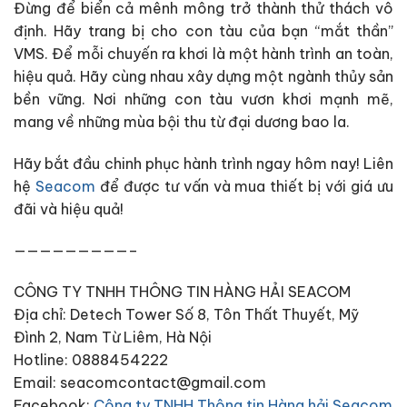
Đừng để biển cả mênh mông trở thành thử thách vô
định. Hãy trang bị cho con tàu của bạn “mắt thần”
VMS. Để mỗi chuyến ra khơi là một hành trình an toàn,
hiệu quả. Hãy cùng nhau xây dựng một ngành thủy sản
bền vững. Nơi những con tàu vươn khơi mạnh mẽ,
mang về những mùa bội thu từ đại dương bao la.
Hãy bắt đầu chinh phục hành trình ngay hôm nay!
Liên
hệ
Seacom
để được tư vấn và mua thiết bị với giá ưu
đãi và hiệu quả!
—————————–
CÔNG TY TNHH THÔNG TIN HÀNG HẢI SEACOM
Địa chỉ: Detech Tower Số 8, Tôn Thất Thuyết, Mỹ
Đình 2, Nam Từ Liêm, Hà Nội
Hotline: 0888454222
Email: seacomcontact@gmail.com
Facebook:
Công ty TNHH Thông tin Hàng hải Seacom