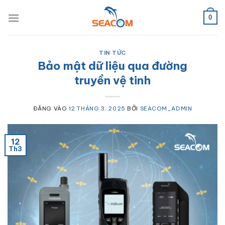
Bỏ
qua
0
nội
dung
TIN TỨC
Bảo mật dữ liệu qua đường
truyền vệ tinh
ĐĂNG VÀO
12 THÁNG 3, 2025
BỞI
SEACOM_ADMIN
12
Th3