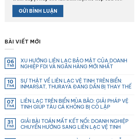
BÀI VIẾT MỚI
XU HƯỚNG LIÊN LẠC BẢO MẬT CỦA DOANH
06
Th5
NGHIỆP FDI VÀ NGÂN HÀNG MỚI NHẤT
SỰ THẬT VỀ LIÊN LẠC VỆ TINH TRÊN BIỂN:
10
Th4
INMARSAT, THURAYA ĐANG DẦN BỊ THAY THẾ
LIÊN LẠC TRÊN BIỂN MÙA BÃO: GIẢI PHÁP VỆ
07
Th4
TINH GIÚP TÀU CÁ KHÔNG BỊ CÔ LẬP
GIẢI BÀI TOÁN MẤT KẾT NỐI: DOANH NGHIỆP
31
Th3
CHUYỂN HƯỚNG SANG LIÊN LẠC VỆ TINH