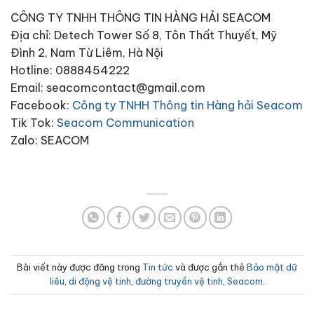
CÔNG TY TNHH THÔNG TIN HÀNG HẢI SEACOM
Địa chỉ: Detech Tower Số 8, Tôn Thất Thuyết, Mỹ
Đình 2, Nam Từ Liêm, Hà Nội
Hotline: 0888454222
Email: seacomcontact@gmail.com
Facebook:
Công ty TNHH Thông tin Hàng hải Seacom
Tik Tok:
Seacom Communication
Zalo: SEACOM
Bài viết này được đăng trong
Tin tức
và được gắn thẻ
Bảo mật dữ
liêu
,
di động vệ tinh
,
đường truyền vệ tinh
,
Seacom
.