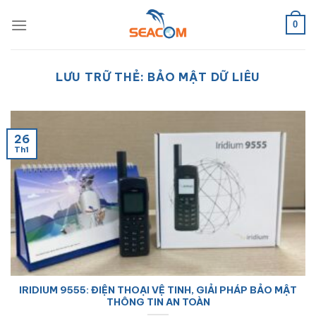
Bỏ
qua
0
nội
dung
LƯU TRỮ THẺ:
BẢO MẬT DỮ LIÊU
26
Th1
IRIDIUM 9555: ĐIỆN THOẠI VỆ TINH, GIẢI PHÁP BẢO MẬT
THÔNG TIN AN TOÀN