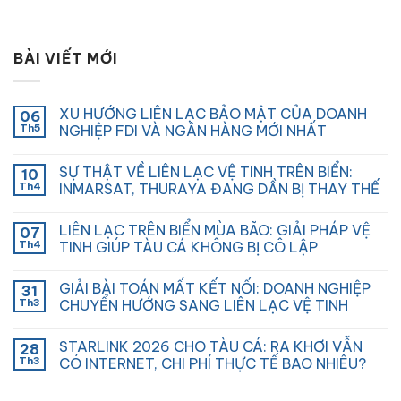
BÀI VIẾT MỚI
XU HƯỚNG LIÊN LẠC BẢO MẬT CỦA DOANH
06
Th5
NGHIỆP FDI VÀ NGÂN HÀNG MỚI NHẤT
SỰ THẬT VỀ LIÊN LẠC VỆ TINH TRÊN BIỂN:
10
Th4
INMARSAT, THURAYA ĐANG DẦN BỊ THAY THẾ
LIÊN LẠC TRÊN BIỂN MÙA BÃO: GIẢI PHÁP VỆ
07
Th4
TINH GIÚP TÀU CÁ KHÔNG BỊ CÔ LẬP
GIẢI BÀI TOÁN MẤT KẾT NỐI: DOANH NGHIỆP
31
Th3
CHUYỂN HƯỚNG SANG LIÊN LẠC VỆ TINH
STARLINK 2026 CHO TÀU CÁ: RA KHƠI VẪN
28
Th3
CÓ INTERNET, CHI PHÍ THỰC TẾ BAO NHIÊU?