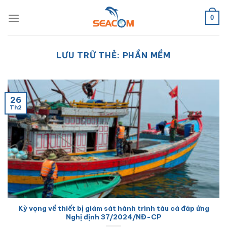
Bỏ
qua
0
nội
dung
LƯU TRỮ THẺ:
PHẦN MỀM
26
Th2
Kỳ vọng về thiết bị giám sát hành trình tàu cá đáp ứng
Nghị định 37/2024/NĐ-CP