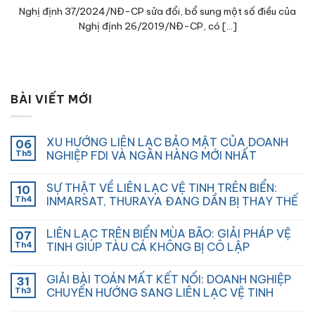
Nghị định 37/2024/NĐ-CP sửa đổi, bổ sung một số điều của
Nghị định 26/2019/NĐ-CP, có [...]
BÀI VIẾT MỚI
XU HƯỚNG LIÊN LẠC BẢO MẬT CỦA DOANH
06
Th5
NGHIỆP FDI VÀ NGÂN HÀNG MỚI NHẤT
SỰ THẬT VỀ LIÊN LẠC VỆ TINH TRÊN BIỂN:
10
Th4
INMARSAT, THURAYA ĐANG DẦN BỊ THAY THẾ
LIÊN LẠC TRÊN BIỂN MÙA BÃO: GIẢI PHÁP VỆ
07
Th4
TINH GIÚP TÀU CÁ KHÔNG BỊ CÔ LẬP
GIẢI BÀI TOÁN MẤT KẾT NỐI: DOANH NGHIỆP
31
Th3
CHUYỂN HƯỚNG SANG LIÊN LẠC VỆ TINH