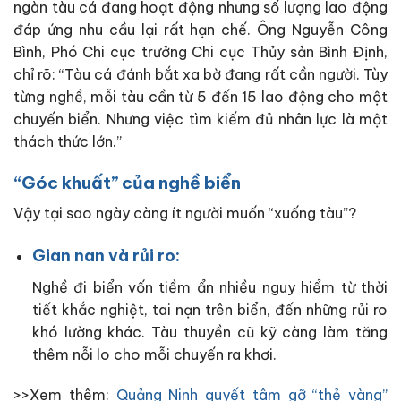
ngàn tàu cá đang hoạt động nhưng số lượng lao động
đáp ứng nhu cầu lại rất hạn chế. Ông Nguyễn Công
Bình, Phó Chi cục trưởng Chi cục Thủy sản Bình Định,
chỉ rõ: “Tàu cá đánh bắt xa bờ đang rất cần người. Tùy
từng nghề, mỗi tàu cần từ 5 đến 15 lao động cho một
chuyến biển. Nhưng việc tìm kiếm đủ nhân lực là một
thách thức lớn.”
“Góc khuất” của nghề biển
Vậy tại sao ngày càng ít người muốn “xuống tàu”?
Gian nan và rủi ro:
Nghề đi biển vốn tiềm ẩn nhiều nguy hiểm từ thời
tiết khắc nghiệt, tai nạn trên biển, đến những rủi ro
khó lường khác. Tàu thuyền cũ kỹ càng làm tăng
thêm nỗi lo cho mỗi chuyến ra khơi.
>>Xem thêm:
Quảng Ninh quyết tâm gỡ “thẻ vàng”