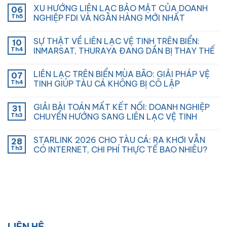
XU HƯỚNG LIÊN LẠC BẢO MẬT CỦA DOANH
06
Th5
NGHIỆP FDI VÀ NGÂN HÀNG MỚI NHẤT
SỰ THẬT VỀ LIÊN LẠC VỆ TINH TRÊN BIỂN:
10
Th4
INMARSAT, THURAYA ĐANG DẦN BỊ THAY THẾ
LIÊN LẠC TRÊN BIỂN MÙA BÃO: GIẢI PHÁP VỆ
07
Th4
TINH GIÚP TÀU CÁ KHÔNG BỊ CÔ LẬP
GIẢI BÀI TOÁN MẤT KẾT NỐI: DOANH NGHIỆP
31
Th3
CHUYỂN HƯỚNG SANG LIÊN LẠC VỆ TINH
STARLINK 2026 CHO TÀU CÁ: RA KHƠI VẪN
28
Th3
CÓ INTERNET, CHI PHÍ THỰC TẾ BAO NHIÊU?
LIÊN HỆ