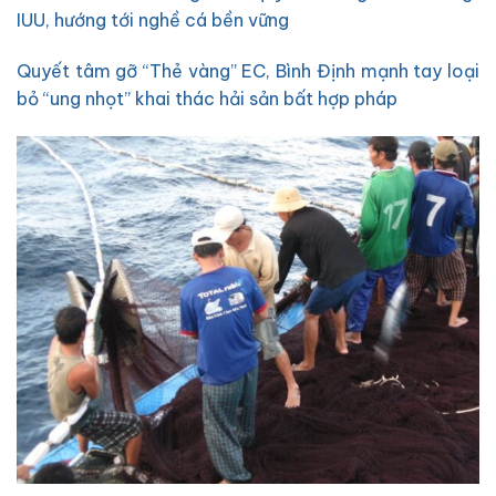
IUU, hướng tới nghề cá bền vững
Quyết tâm gỡ “Thẻ vàng” EC, Bình Định mạnh tay loại
bỏ “ung nhọt” khai thác hải sản bất hợp pháp