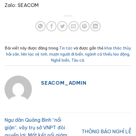
Zalo: SEACOM
Bài viết này được đăng trong
Tin tức
và được gắn thẻ
khai thác thủy
hải sản
,
liên lạc vệ tinh
,
mượn người đi biển
,
ngành cá thiếu lao động
,
Nghề biển
,
Tàu cá
.
SEACOM_ADMIN
Ngư dân Quảng Bình “nổi
giận”, vây trụ sở VNPT đòi
THÔNG BÁO NGHỈ LỄ
quyền lợi: Mất kết nối giám