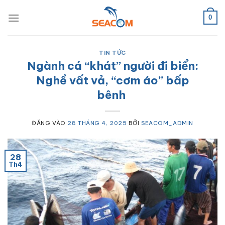
Bỏ
qua
0
nội
dung
TIN TỨC
Ngành cá “khát” người đi biển:
Nghề vất vả, “cơm áo” bấp
bênh
ĐĂNG VÀO
28 THÁNG 4, 2025
BỞI
SEACOM_ADMIN
28
Th4