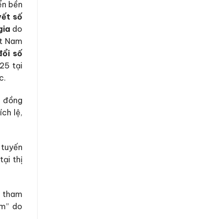
ển bền
yết số
gia
do
ệt Nam
đổi số
25 tại
c.
c đồng
ch lệ,
 tuyến
ại thị
u tham
am” do