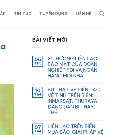
HÁP
TIN TỨC
TUYỂN DỤNG
LIÊN HỆ
BÀI VIẾT MỚI
ủa
XU HƯỚNG LIÊN LẠC
06
Th5
BẢO MẬT CỦA DOANH
NGHIỆP FDI VÀ NGÂN
HÀNG MỚI NHẤT
SỰ THẬT VỀ LIÊN LẠC
10
Th4
VỆ TINH TRÊN BIỂN:
INMARSAT, THURAYA
ĐANG DẦN BỊ THAY
THẾ
LIÊN LẠC TRÊN BIỂN
07
Th4
MÙA BÃO: GIẢI PHÁP VỆ