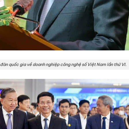
 đàn quốc gia về doanh nghiệp công nghệ số Việt Nam lần thứ VI.