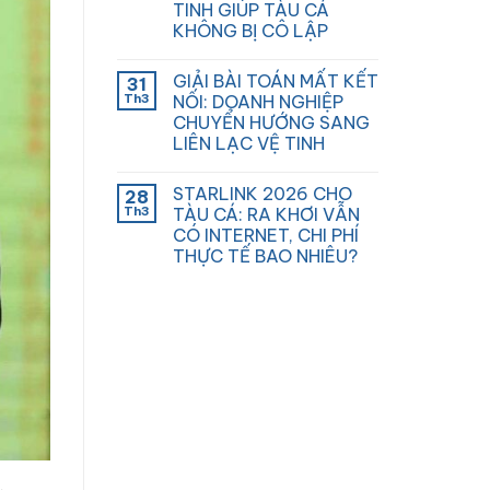
TINH GIÚP TÀU CÁ
KHÔNG BỊ CÔ LẬP
GIẢI BÀI TOÁN MẤT KẾT
31
Th3
NỐI: DOANH NGHIỆP
CHUYỂN HƯỚNG SANG
LIÊN LẠC VỆ TINH
STARLINK 2026 CHO
28
Th3
TÀU CÁ: RA KHƠI VẪN
CÓ INTERNET, CHI PHÍ
THỰC TẾ BAO NHIÊU?