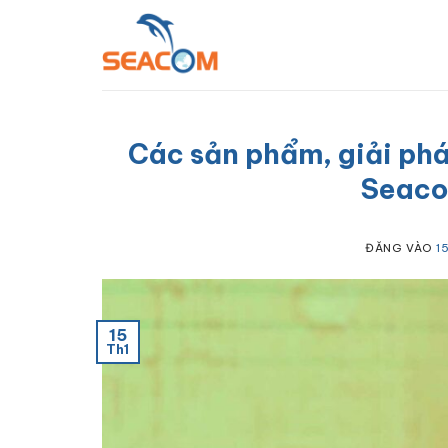
Bỏ
qua
nội
dung
Các sản phẩm, giải phá
Seaco
ĐĂNG VÀO
1
15
Th1