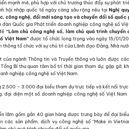
iển mạnh mẽ, phù hợp với chủ trương thúc đẩy sự phát tri
nh hội nhập quốc tế ngày càng sâu rộng nêu tại
Nghị qu
, công nghệ, đổi mới sáng tạo và chuyển đổi số quốc 
n đàn Quốc gia Phát triển doanh nghiệp công nghệ số Vi
 đề
“Làm chủ công nghệ số, làm chủ quá trình chuyển 
số Việt Nam”
được tổ chức long trọng vào ngày 15/01/20
n thông tổ chức với sự chủ trì của Lãnh đạo Đảng, Nhà nướ
ất của ngành Thông tin và Truyền thông và luôn được cá
ổng Bí thư quan tâm bố trí thời gian tham dự, gặp gỡ, khí
oanh nghiệp công nghệ số Việt Nam.
.500 – 3.000 đại biểu tham dự trực tiếp và kết nối trực
g, đại diện một số doanh nghiệp công nghệ số Việt Nam t
iển lãm gồm gần 40 gian hàng được trưng bày để đại biể
an các sản phẩm, dịch vụ công nghệ số “Make in Vietn
m chủ quá trình chuyển đổi số quốc gia.