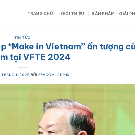
TRANG CHỦ
GIỚI THIỆU
SẢN PHẨM – GIẢI P
TIN TỨC
p “Make in Vietnam’’ ấn tượng c
m tại VFTE 2024
5 THÁNG 1, 2025
BỞI
SEACOM_ADMIN