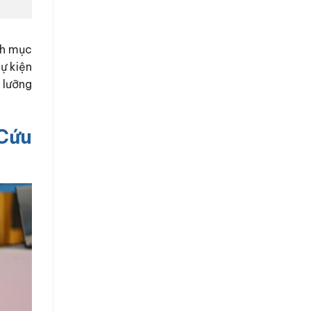
nh mục
ự kiện
 lưỡng
 Cứu