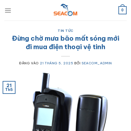
Bỏ
qua
0
nội
dung
TIN TỨC
Đừng chờ mưa bão mất sóng mới
đi mua điện thoại vệ tinh
ĐĂNG VÀO
21 THÁNG 5, 2025
BỞI
SEACOM_ADMIN
21
Th5