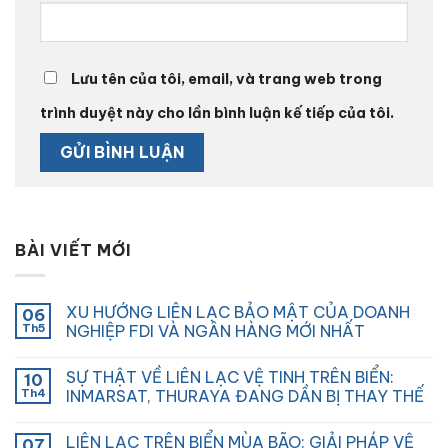
Lưu tên của tôi, email, và trang web trong
trình duyệt này cho lần bình luận kế tiếp của tôi.
BÀI VIẾT MỚI
XU HƯỚNG LIÊN LẠC BẢO MẬT CỦA DOANH
06
Th5
NGHIỆP FDI VÀ NGÂN HÀNG MỚI NHẤT
SỰ THẬT VỀ LIÊN LẠC VỆ TINH TRÊN BIỂN:
10
Th4
INMARSAT, THURAYA ĐANG DẦN BỊ THAY THẾ
LIÊN LẠC TRÊN BIỂN MÙA BÃO: GIẢI PHÁP VỆ
07