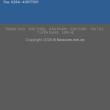
Fax: 0254-43577331
TRANG CHỦ
GIỚI THIỆU
SẢN PHẨM – GIẢI PHÁP
TIN TỨC
TUYỂN DỤNG
LIÊN HỆ
Copyright 2026 ©
Seacom.net.vn