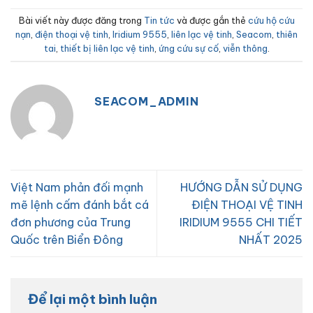
Bài viết này được đăng trong
Tin tức
và được gắn thẻ
cứu hộ cứu
nạn
,
điện thoại vệ tinh
,
Iridium 9555
,
liên lạc vệ tinh
,
Seacom
,
thiên
tai
,
thiết bị liên lạc vệ tinh
,
ứng cứu sự cố
,
viễn thông
.
SEACOM_ADMIN
Việt Nam phản đối mạnh
HƯỚNG DẪN SỬ DỤNG
mẽ lệnh cấm đánh bắt cá
ĐIỆN THOẠI VỆ TINH
đơn phương của Trung
IRIDIUM 9555 CHI TIẾT
Quốc trên Biển Đông
NHẤT 2025
Để lại một bình luận