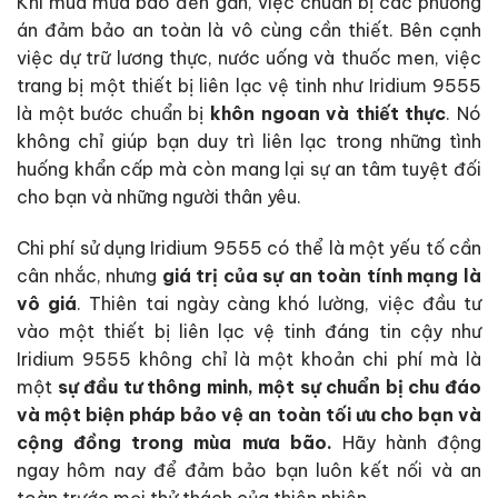
Khi mùa mưa bão đến gần, việc chuẩn bị các phương
án đảm bảo an toàn là vô cùng cần thiết. Bên cạnh
việc dự trữ lương thực, nước uống và thuốc men, việc
trang bị một thiết bị liên lạc vệ tinh như Iridium 9555
là một bước chuẩn bị
khôn ngoan và thiết thực
. Nó
không chỉ giúp bạn duy trì liên lạc trong những tình
huống khẩn cấp mà còn mang lại sự an tâm tuyệt đối
cho bạn và những người thân yêu.
Chi phí sử dụng Iridium 9555 có thể là một yếu tố cần
cân nhắc, nhưng
giá trị của sự an toàn tính mạng là
vô giá
. Thiên tai ngày càng khó lường, việc đầu tư
vào một thiết bị liên lạc vệ tinh đáng tin cậy như
Iridium 9555 không chỉ là một khoản chi phí mà là
một
sự đầu tư thông minh, một sự chuẩn bị chu đáo
và một biện pháp bảo vệ an toàn tối ưu cho bạn và
cộng đồng trong mùa mưa bão.
Hãy hành động
ngay hôm nay để đảm bảo bạn luôn kết nối và an
toàn trước mọi thử thách của thiên nhiên.