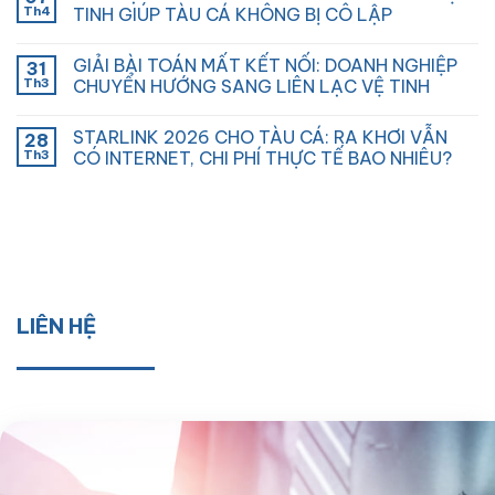
Th4
TINH GIÚP TÀU CÁ KHÔNG BỊ CÔ LẬP
GIẢI BÀI TOÁN MẤT KẾT NỐI: DOANH NGHIỆP
31
Th3
CHUYỂN HƯỚNG SANG LIÊN LẠC VỆ TINH
STARLINK 2026 CHO TÀU CÁ: RA KHƠI VẪN
28
Th3
CÓ INTERNET, CHI PHÍ THỰC TẾ BAO NHIÊU?
LIÊN HỆ