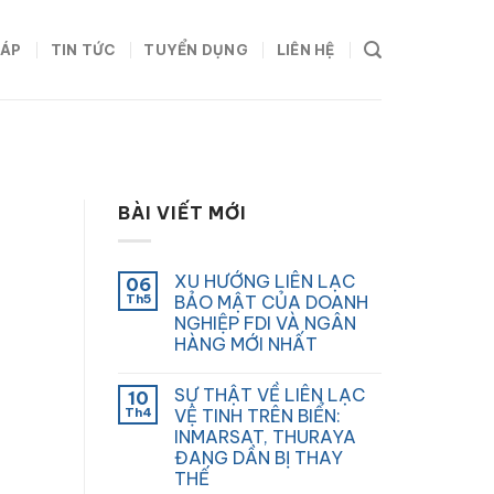
HÁP
TIN TỨC
TUYỂN DỤNG
LIÊN HỆ
BÀI VIẾT MỚI
XU HƯỚNG LIÊN LẠC
06
Th5
BẢO MẬT CỦA DOANH
NGHIỆP FDI VÀ NGÂN
HÀNG MỚI NHẤT
SỰ THẬT VỀ LIÊN LẠC
10
Th4
VỆ TINH TRÊN BIỂN:
INMARSAT, THURAYA
ĐANG DẦN BỊ THAY
THẾ