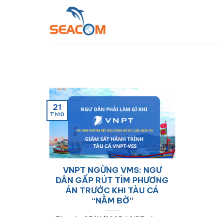
Bỏ
qua
nội
dung
21
Th10
VNPT NGỪNG VMS: NGƯ
DÂN GẤP RÚT TÌM PHƯƠNG
ÁN TRƯỚC KHI TÀU CÁ
“NẰM BỜ”