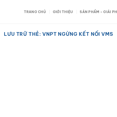
TRANG CHỦ
GIỚI THIỆU
SẢN PHẨM – GIẢI P
LƯU TRỮ THẺ:
VNPT NGỪNG KẾT NỐI VMS