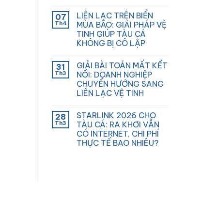
LIÊN LẠC TRÊN BIỂN
07
Th4
MÙA BÃO: GIẢI PHÁP VỆ
TINH GIÚP TÀU CÁ
KHÔNG BỊ CÔ LẬP
GIẢI BÀI TOÁN MẤT KẾT
31
Th3
NỐI: DOANH NGHIỆP
CHUYỂN HƯỚNG SANG
LIÊN LẠC VỆ TINH
STARLINK 2026 CHO
28
Th3
TÀU CÁ: RA KHƠI VẪN
CÓ INTERNET, CHI PHÍ
THỰC TẾ BAO NHIÊU?