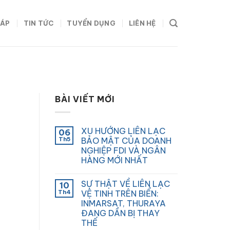
HÁP
TIN TỨC
TUYỂN DỤNG
LIÊN HỆ
BÀI VIẾT MỚI
XU HƯỚNG LIÊN LẠC
06
Th5
BẢO MẬT CỦA DOANH
NGHIỆP FDI VÀ NGÂN
HÀNG MỚI NHẤT
SỰ THẬT VỀ LIÊN LẠC
10
Th4
VỆ TINH TRÊN BIỂN:
INMARSAT, THURAYA
ĐANG DẦN BỊ THAY
THẾ