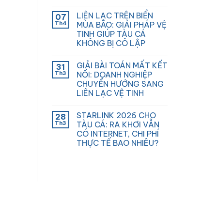
LIÊN LẠC TRÊN BIỂN
07
Th4
MÙA BÃO: GIẢI PHÁP VỆ
TINH GIÚP TÀU CÁ
KHÔNG BỊ CÔ LẬP
GIẢI BÀI TOÁN MẤT KẾT
31
Th3
NỐI: DOANH NGHIỆP
CHUYỂN HƯỚNG SANG
LIÊN LẠC VỆ TINH
STARLINK 2026 CHO
28
Th3
TÀU CÁ: RA KHƠI VẪN
CÓ INTERNET, CHI PHÍ
THỰC TẾ BAO NHIÊU?