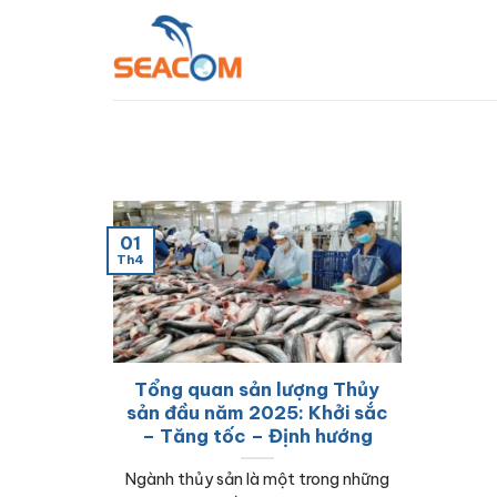
Bỏ
qua
nội
dung
01
Th4
Tổng quan sản lượng Thủy
sản đầu năm 2025: Khởi sắc
– Tăng tốc – Định hướng
Ngành thủy sản là một trong những