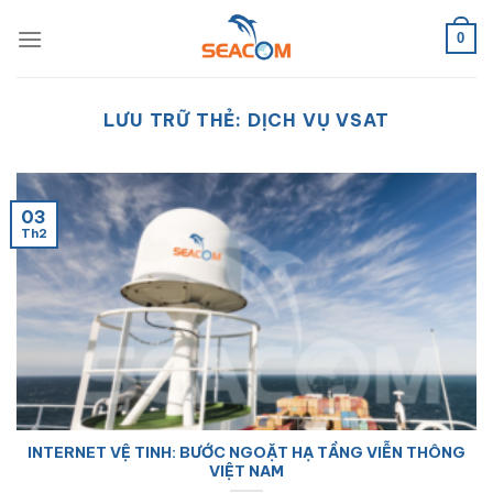
Bỏ
qua
0
nội
dung
LƯU TRỮ THẺ:
DỊCH VỤ VSAT
03
Th2
INTERNET VỆ TINH: BƯỚC NGOẶT HẠ TẦNG VIỄN THÔNG
VIỆT NAM