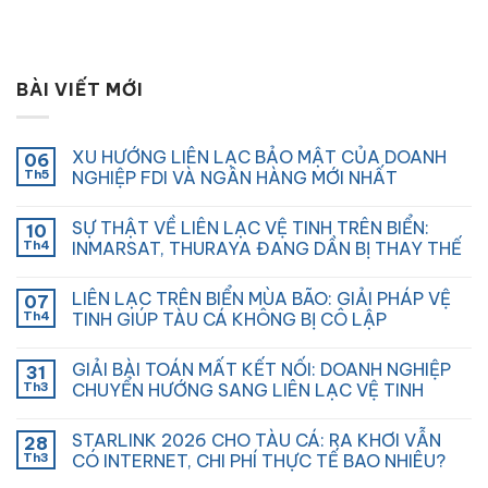
BÀI VIẾT MỚI
XU HƯỚNG LIÊN LẠC BẢO MẬT CỦA DOANH
06
Th5
NGHIỆP FDI VÀ NGÂN HÀNG MỚI NHẤT
SỰ THẬT VỀ LIÊN LẠC VỆ TINH TRÊN BIỂN:
10
Th4
INMARSAT, THURAYA ĐANG DẦN BỊ THAY THẾ
LIÊN LẠC TRÊN BIỂN MÙA BÃO: GIẢI PHÁP VỆ
07
Th4
TINH GIÚP TÀU CÁ KHÔNG BỊ CÔ LẬP
GIẢI BÀI TOÁN MẤT KẾT NỐI: DOANH NGHIỆP
31
Th3
CHUYỂN HƯỚNG SANG LIÊN LẠC VỆ TINH
STARLINK 2026 CHO TÀU CÁ: RA KHƠI VẪN
28
Th3
CÓ INTERNET, CHI PHÍ THỰC TẾ BAO NHIÊU?