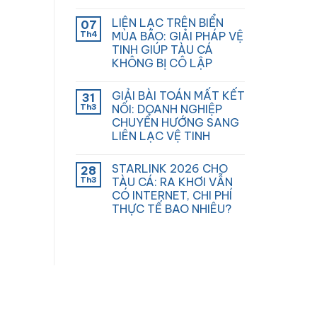
LIÊN LẠC TRÊN BIỂN
07
Th4
MÙA BÃO: GIẢI PHÁP VỆ
TINH GIÚP TÀU CÁ
KHÔNG BỊ CÔ LẬP
GIẢI BÀI TOÁN MẤT KẾT
31
Th3
NỐI: DOANH NGHIỆP
CHUYỂN HƯỚNG SANG
LIÊN LẠC VỆ TINH
STARLINK 2026 CHO
28
Th3
TÀU CÁ: RA KHƠI VẪN
CÓ INTERNET, CHI PHÍ
THỰC TẾ BAO NHIÊU?