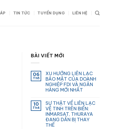
HÁP
TIN TỨC
TUYỂN DỤNG
LIÊN HỆ
BÀI VIẾT MỚI
XU HƯỚNG LIÊN LẠC
06
Th5
BẢO MẬT CỦA DOANH
NGHIỆP FDI VÀ NGÂN
HÀNG MỚI NHẤT
SỰ THẬT VỀ LIÊN LẠC
10
Th4
VỆ TINH TRÊN BIỂN:
INMARSAT, THURAYA
ĐANG DẦN BỊ THAY
THẾ