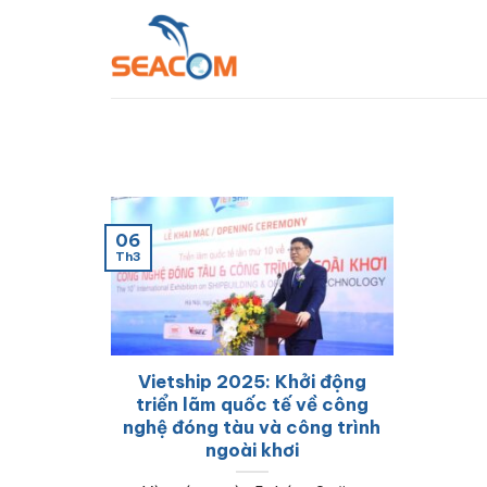
Bỏ
qua
nội
dung
06
Th3
Vietship 2025: Khởi động
triển lãm quốc tế về công
nghệ đóng tàu và công trình
ngoài khơi