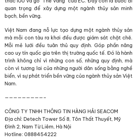
thác IUU và gỡ “Thẻ vàng” của EC. Đây còn là bước đi
quan trọng để xây dựng một ngành thủy sản minh
bạch, bền vững.
Việt Nam đang nỗ lực tạo dựng một ngành thủy sản
mà mỗi con tàu ra khơi đều được giám sát chặt chẽ.
Mỗi mẻ lưới đều tuân thủ quy định. Góp phần nâng
cao uy tín quốc gia trên thị trường quốc tế. Đó là hành
trình không chỉ vì những con số, những quy định, mà
còn vì tương lai của những người dân sống bằng nghề
biển, vì sự phát triển bền vững của ngành thủy sản Việt
Nam.
—————————–
CÔNG TY TNHH THÔNG TIN HÀNG HẢI SEACOM
Địa chỉ: Detech Tower Số 8, Tôn Thất Thuyết, Mỹ
Đình 2, Nam Từ Liêm, Hà Nội
Hotline: 0888454222