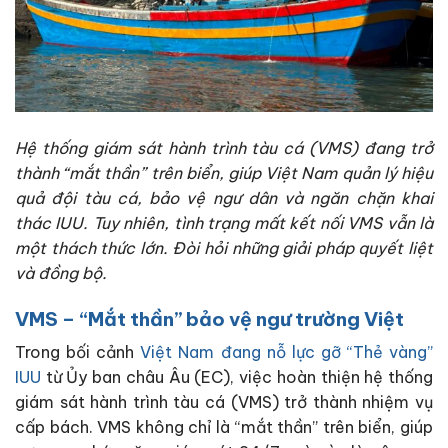
Hệ thống giám sát hành trình tàu cá (VMS) đang trở
thành “mắt thần” trên biển, giúp Việt Nam quản lý hiệu
quả đội tàu cá, bảo vệ ngư dân và ngăn chặn khai
thác IUU. Tuy nhiên, tình trạng mất kết nối VMS vẫn là
một thách thức lớn. Đòi hỏi những giải pháp quyết liệt
và đồng bộ.
VMS – “Mắt thần” bảo vệ ngư trường Việt
Trong bối cảnh
Việt Nam đang nỗ lực gỡ “Thẻ vàng”
IUU
từ Ủy ban châu Âu (EC), việc hoàn thiện hệ thống
giám sát hành trình tàu cá (VMS) trở thành nhiệm vụ
cấp bách. VMS không chỉ là “mắt thần” trên biển, giúp