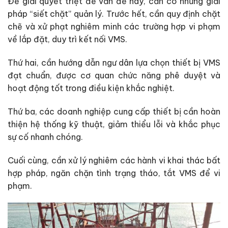
Để giải quyết triệt để vấn đề này, cần có những giải
pháp “siết chặt” quản lý. Trước hết, cần quy định chặt
chẽ và xử phạt nghiêm minh các trường hợp vi phạm
về lắp đặt, duy trì kết nối VMS.
Thứ hai, cần hướng dẫn ngư dân lựa chọn thiết bị VMS
đạt chuẩn, được cơ quan chức năng phê duyệt và
hoạt động tốt trong điều kiện khắc nghiệt.
Thứ ba, các doanh nghiệp cung cấp thiết bị cần hoàn
thiện hệ thống kỹ thuật, giảm thiểu lỗi và khắc phục
sự cố nhanh chóng.
Cuối cùng, cần xử lý nghiêm các hành vi khai thác bất
hợp pháp, ngăn chặn tình trạng tháo, tắt VMS để vi
phạm.