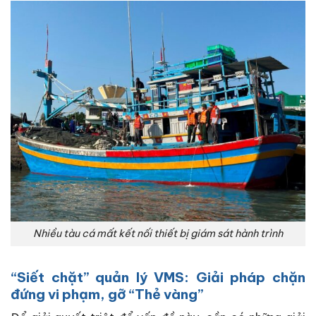
Nhiều tàu cá mất kết nối thiết bị giám sát hành trình
“Siết chặt” quản lý VMS: Giải pháp chặn
đứng vi phạm, gỡ “Thẻ vàng”