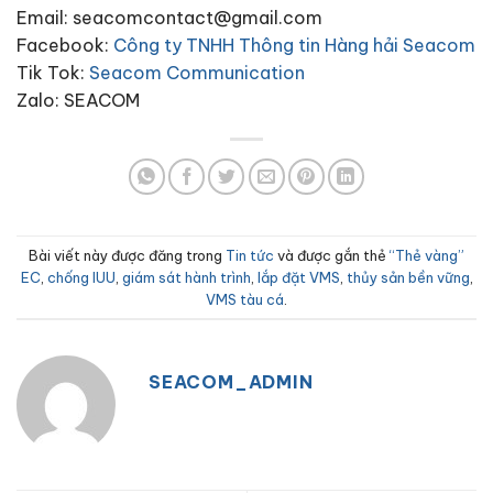
Email: seacomcontact@gmail.com
Facebook:
Công ty TNHH Thông tin Hàng hải Seacom
Tik Tok:
Seacom Communication
Zalo: SEACOM
Bài viết này được đăng trong
Tin tức
và được gắn thẻ
“Thẻ vàng”
EC
,
chống IUU
,
giám sát hành trình
,
lắp đặt VMS
,
thủy sản bền vững
,
VMS tàu cá
.
SEACOM_ADMIN