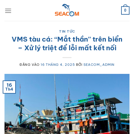
Bỏ
qua
0
nội
dung
TIN TỨC
VMS tàu cá: “Mắt thần” trên biển
– Xử lý triệt để lỗi mất kết nối
ĐĂNG VÀO
16 THÁNG 4, 2025
BỞI
SEACOM_ADMIN
16
Th4