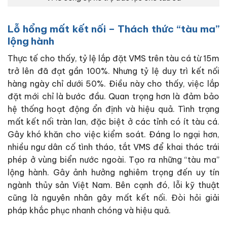
Lỗ hổng mất kết nối
– Thách thức “tàu ma”
lộng hành
Thực tế cho thấy, tỷ lệ lắp đặt VMS trên tàu cá từ 15m
trở lên đã đạt gần 100%. Nhưng tỷ lệ duy trì kết nối
hàng ngày chỉ dưới 50%. Điều này cho thấy, việc lắp
đặt mới chỉ là bước đầu. Quan trọng hơn là đảm bảo
hệ thống hoạt động ổn định và hiệu quả. Tình trạng
mất kết nối tràn lan, đặc biệt ở các tỉnh có ít tàu cá.
Gây khó khăn cho việc kiểm soát. Đáng lo ngại hơn,
nhiều ngư dân cố tình tháo, tắt VMS để khai thác trái
phép ở vùng biển nước ngoài. Tạo ra những “tàu ma”
lộng hành. Gây ảnh hưởng nghiêm trọng đến uy tín
ngành thủy sản Việt Nam. Bên cạnh đó, lỗi kỹ thuật
cũng là nguyên nhân gây mất kết nối. Đòi hỏi giải
pháp khắc phục nhanh chóng và hiệu quả.