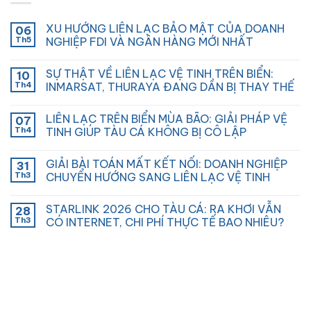
XU HƯỚNG LIÊN LẠC BẢO MẬT CỦA DOANH
06
Th5
NGHIỆP FDI VÀ NGÂN HÀNG MỚI NHẤT
SỰ THẬT VỀ LIÊN LẠC VỆ TINH TRÊN BIỂN:
10
Th4
INMARSAT, THURAYA ĐANG DẦN BỊ THAY THẾ
LIÊN LẠC TRÊN BIỂN MÙA BÃO: GIẢI PHÁP VỆ
07
Th4
TINH GIÚP TÀU CÁ KHÔNG BỊ CÔ LẬP
GIẢI BÀI TOÁN MẤT KẾT NỐI: DOANH NGHIỆP
31
Th3
CHUYỂN HƯỚNG SANG LIÊN LẠC VỆ TINH
STARLINK 2026 CHO TÀU CÁ: RA KHƠI VẪN
28
Th3
CÓ INTERNET, CHI PHÍ THỰC TẾ BAO NHIÊU?