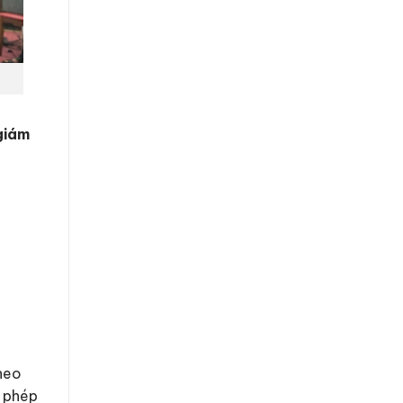
 giám
Theo
o phép