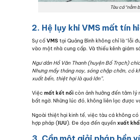
Tàu cá “nằm b
2. Hệ lụy khi VMS mất tín hi
Sự cố
VMS
tại Quảng Bình không chỉ là “lỗi 
vào một nhà cung cấp. Và thiếu kênh giám sá
Ngư dân Hồ Văn Thanh (huyện Bố Trạch) chia
Nhưng mấy tháng nay, sóng chập chờn, có khi
xuất bến, thiệt hại là quá lớn”.
Việc
mất kết nối
còn ảnh hưởng đến tâm lý ng
bất ngờ. Những lúc đó, không liên lạc được vớ
Ngoài thiệt hại kinh tế, việc tàu cá không có
hợp pháp (
IUU
). Đe dọa đến quyền
xuất khẩ
3. Cần một giải pháp bền v