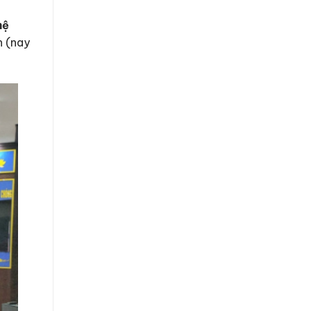
hệ
h (nay