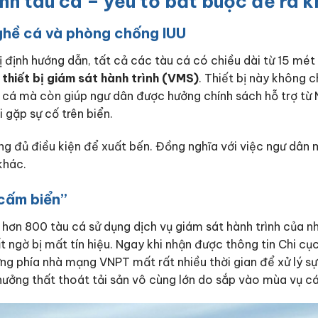
ình tàu cá – yếu tố bắt buộc để ra k
nghề cá và phòng chống IUU
định hướng dẫn, tất cả các tàu cá có chiều dài từ 15 mét 
thiết bị giám sát hành trình (VMS)
. Thiết bị này không c
u cá mà còn giúp ngư dân được hưởng chính sách hỗ trợ từ
 gặp sự cố trên biển.
hông đủ điều kiện để xuất bến. Đồng nghĩa với việc ngư dân
khác.
“cấm biển”
 h
ơn 800 tàu cá sử dụng dịch vụ giám sát hành trình của n
 ngờ bị mất tín hiệu. Ngay khi nhận được thông tin Chi cụ
ng phía nhà mạng VNPT mất rất nhiều thời gian để xử lý sự
hưởng thất thoát tải sản vô cùng lớn do sắp vào mùa vụ c