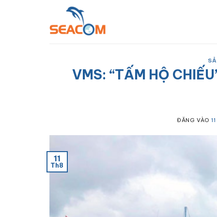
Bỏ
qua
nội
dung
SẢ
VMS: “TẤM HỘ CHIẾU
ĐĂNG VÀO
1
11
Th8