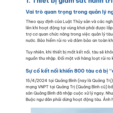
1. Thiết bị giám sát hành tr
Vai trò quan trọng trong quản lý 
Theo quy định của Luật Thủy sản và các nghị 
lên khi hoạt động tại vùng khơi phải được lắp
trợ cơ quan chức năng trong việc quản lý tà
nước. Bảo hiểm rủi ro và đảm bảo an toàn khi
Tuy nhiên, khi thiết bị mất kết nối, tàu sẽ k
nguồn thu nhập. Đối mặt với hàng loạt rủi ro 
Sự cố kết nối khiến 800 tàu cá bị 
15/4/2024 tại Quảng Bình (nay là Quảng Trị)
mạng VNPT tại Quảng Trị (Quảng Bình cũ) bất
sản Quảng Bình đã nhập cuộc xử lý ngay. Như
Buộc ngư dân phải dừng hoạt động tàu. Ảnh 