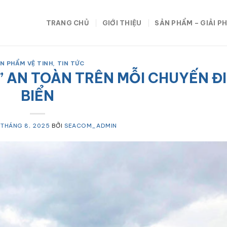
TRANG CHỦ
GIỚI THIỆU
SẢN PHẨM – GIẢI P
N PHẨM VỆ TINH
,
TIN TỨC
” AN TOÀN TRÊN MỖI CHUYẾN ĐI
BIỂN
1 THÁNG 8, 2025
BỞI
SEACOM_ADMIN