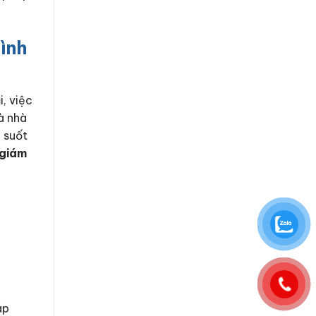
rình
, việc
à nhà
g suốt
 giám
áp