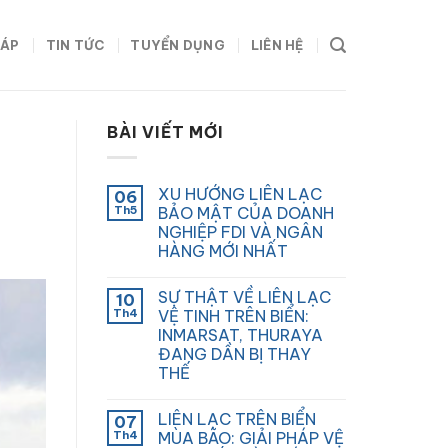
HÁP
TIN TỨC
TUYỂN DỤNG
LIÊN HỆ
BÀI VIẾT MỚI
XU HƯỚNG LIÊN LẠC
06
Th5
BẢO MẬT CỦA DOANH
NGHIỆP FDI VÀ NGÂN
HÀNG MỚI NHẤT
SỰ THẬT VỀ LIÊN LẠC
10
Th4
VỆ TINH TRÊN BIỂN:
INMARSAT, THURAYA
ĐANG DẦN BỊ THAY
THẾ
LIÊN LẠC TRÊN BIỂN
07
Th4
MÙA BÃO: GIẢI PHÁP VỆ