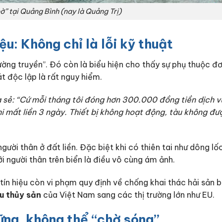
ờ” tại Quảng Bình (nay là Quảng Trị)
ệu: Không chỉ là lỗi kỹ thuật
đường truyền”. Đó còn là biểu hiện cho thấy sự phụ thuộc đ
t độc lập là rất nguy hiểm.
 sẻ: “Cứ mỗi tháng tôi đóng hơn 300.000 đồng tiền dịch v
 mất liền 3 ngày. Thiết bị không hoạt động, tàu không đư
ười thân ở đất liền. Đặc biệt khi có thiên tai như dông lố
i người thân trên biển là điều vô cùng ám ảnh.
 tín hiệu còn vi phạm quy định về chống khai thác hải sản 
u thủy sản
của Việt Nam sang các thị trường lớn như EU.
ững, không thể “chờ sóng”