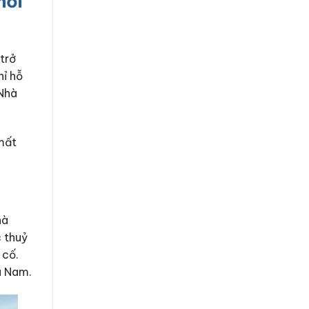
hơi
trở
hỉ hỗ
 Nhà
 mất
hà
c thuỷ
 cố.
á Nam.