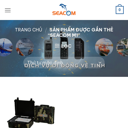
Bỏ
qua
0
nội
dung
TRANG CHỦ
/
SẢN PHẨM ĐƯỢC GẮN THẺ
“SEACOM M1”
LỌC