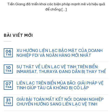
Tiền Giang đã triển khai các biện pháp mạnh mẽ và hiệu quả
để chống [...]
BÀI VIẾT MỚI
XU HƯỚNG LIÊN LẠC BẢO MẬT CỦA DOANH
06
Th5
NGHIỆP FDI VÀ NGÂN HÀNG MỚI NHẤT
SỰ THẬT VỀ LIÊN LẠC VỆ TINH TRÊN BIỂN:
10
Th4
INMARSAT, THURAYA ĐANG DẦN BỊ THAY THẾ
LIÊN LẠC TRÊN BIỂN MÙA BÃO: GIẢI PHÁP VỆ
07
Th4
TINH GIÚP TÀU CÁ KHÔNG BỊ CÔ LẬP
GIẢI BÀI TOÁN MẤT KẾT NỐI: DOANH NGHIỆP
31
Th3
CHUYỂN HƯỚNG SANG LIÊN LẠC VỆ TINH