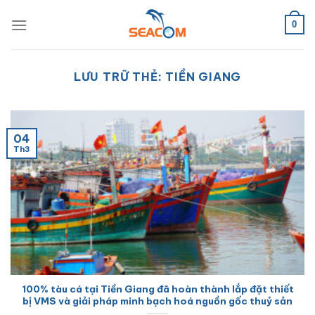
Bỏ
qua
0
nội
dung
LƯU TRỮ THẺ:
TIỀN GIANG
04
Th3
100% tàu cá tại Tiền Giang đã hoàn thành lắp đặt thiết
bị VMS và giải pháp minh bạch hoá nguồn gốc thuỷ sản