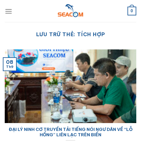
Bỏ
qua
0
nội
dung
LƯU TRỮ THẺ:
TÍCH HỢP
08
Th9
ĐẠI LÝ NINH CƠ TRUYỀN TẢI TIẾNG NÓI NGƯ DÂN VỀ “LỖ
HỔNG” LIÊN LẠC TRÊN BIỂN