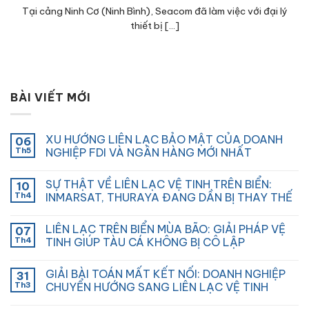
Tại cảng Ninh Cơ (Ninh Bình), Seacom đã làm việc với đại lý
thiết bị [...]
BÀI VIẾT MỚI
XU HƯỚNG LIÊN LẠC BẢO MẬT CỦA DOANH
06
Th5
NGHIỆP FDI VÀ NGÂN HÀNG MỚI NHẤT
SỰ THẬT VỀ LIÊN LẠC VỆ TINH TRÊN BIỂN:
10
Th4
INMARSAT, THURAYA ĐANG DẦN BỊ THAY THẾ
LIÊN LẠC TRÊN BIỂN MÙA BÃO: GIẢI PHÁP VỆ
07
Th4
TINH GIÚP TÀU CÁ KHÔNG BỊ CÔ LẬP
GIẢI BÀI TOÁN MẤT KẾT NỐI: DOANH NGHIỆP
31
Th3
CHUYỂN HƯỚNG SANG LIÊN LẠC VỆ TINH