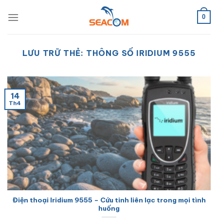
Bỏ
qua
0
nội
dung
LƯU TRỮ THẺ:
THÔNG SỐ IRIDIUM 9555
14
Th4
Điện thoại Iridium 9555 – Cứu tinh liên lạc trong mọi tình
huống