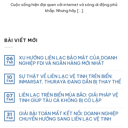
Cuộc sống hiện đại quen với internet và sóng di động phủ
khắp. Nhưng hãy [...]
BÀI VIẾT MỚI
XU HƯỚNG LIÊN LẠC BẢO MẬT CỦA DOANH
06
Th5
NGHIỆP FDI VÀ NGÂN HÀNG MỚI NHẤT
SỰ THẬT VỀ LIÊN LẠC VỆ TINH TRÊN BIỂN:
10
Th4
INMARSAT, THURAYA ĐANG DẦN BỊ THAY THẾ
LIÊN LẠC TRÊN BIỂN MÙA BÃO: GIẢI PHÁP VỆ
07
Th4
TINH GIÚP TÀU CÁ KHÔNG BỊ CÔ LẬP
GIẢI BÀI TOÁN MẤT KẾT NỐI: DOANH NGHIỆP
31
Th3
CHUYỂN HƯỚNG SANG LIÊN LẠC VỆ TINH