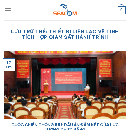
Bỏ
qua
0
nội
dung
LƯU TRỮ THẺ:
THIẾT BỊ LIÊN LẠC VỆ TINH
TÍCH HỢP GIÁM SÁT HÀNH TRÌNH
17
Th9
CUỘC CHIẾN CHỐNG IUU: DẤU ẤN ĐẬM NÉT CỦA LỰC
LƯỢNG CHỨC NĂNG