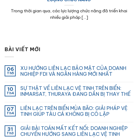
Trong thời gian qua, các lực lượng chức năng đã triển khai
nhiều giải pháp [...]
BÀI VIẾT MỚI
XU HƯỚNG LIÊN LẠC BẢO MẬT CỦA DOANH
06
Th5
NGHIỆP FDI VÀ NGÂN HÀNG MỚI NHẤT
SỰ THẬT VỀ LIÊN LẠC VỆ TINH TRÊN BIỂN:
10
Th4
INMARSAT, THURAYA ĐANG DẦN BỊ THAY THẾ
LIÊN LẠC TRÊN BIỂN MÙA BÃO: GIẢI PHÁP VỆ
07
Th4
TINH GIÚP TÀU CÁ KHÔNG BỊ CÔ LẬP
GIẢI BÀI TOÁN MẤT KẾT NỐI: DOANH NGHIỆP
31
Th3
CHUYỂN HƯỚNG SANG LIÊN LẠC VỆ TINH