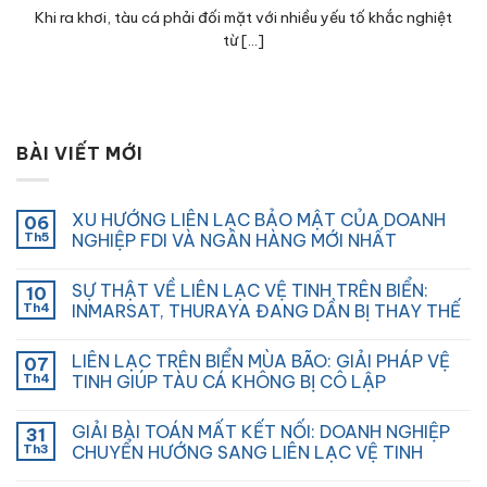
Khi ra khơi, tàu cá phải đối mặt với nhiều yếu tố khắc nghiệt
từ [...]
BÀI VIẾT MỚI
XU HƯỚNG LIÊN LẠC BẢO MẬT CỦA DOANH
06
Th5
NGHIỆP FDI VÀ NGÂN HÀNG MỚI NHẤT
SỰ THẬT VỀ LIÊN LẠC VỆ TINH TRÊN BIỂN:
10
Th4
INMARSAT, THURAYA ĐANG DẦN BỊ THAY THẾ
LIÊN LẠC TRÊN BIỂN MÙA BÃO: GIẢI PHÁP VỆ
07
Th4
TINH GIÚP TÀU CÁ KHÔNG BỊ CÔ LẬP
GIẢI BÀI TOÁN MẤT KẾT NỐI: DOANH NGHIỆP
31
Th3
CHUYỂN HƯỚNG SANG LIÊN LẠC VỆ TINH