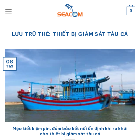
Bỏ
qua
0
nội
dung
LƯU TRỮ THẺ:
THIẾT BỊ GIÁM SÁT TÀU CÁ
08
Th3
Mẹo tiết kiệm pin, đảm bảo kết nối ổn định khi ra khơi
cho thiết bị giám sát tàu cá