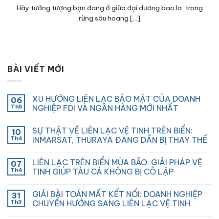
Hãy tưởng tượng bạn đang ở giữa đại dương bao la, trong
rừng sâu hoang [...]
BÀI VIẾT MỚI
XU HƯỚNG LIÊN LẠC BẢO MẬT CỦA DOANH
06
Th5
NGHIỆP FDI VÀ NGÂN HÀNG MỚI NHẤT
SỰ THẬT VỀ LIÊN LẠC VỆ TINH TRÊN BIỂN:
10
Th4
INMARSAT, THURAYA ĐANG DẦN BỊ THAY THẾ
LIÊN LẠC TRÊN BIỂN MÙA BÃO: GIẢI PHÁP VỆ
07
Th4
TINH GIÚP TÀU CÁ KHÔNG BỊ CÔ LẬP
GIẢI BÀI TOÁN MẤT KẾT NỐI: DOANH NGHIỆP
31
Th3
CHUYỂN HƯỚNG SANG LIÊN LẠC VỆ TINH