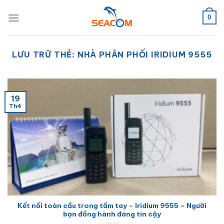
Bỏ
qua
0
nội
dung
LƯU TRỮ THẺ:
NHÀ PHÂN PHỐI IRIDIUM 9555
19
Th4
Kết nối toàn cầu trong tầm tay – Iridium 9555 – Người
bạn đồng hành đáng tin cậy