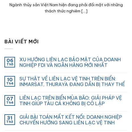
Ngành thủy sản Việt Nam hiện đang phải đối mặt với những
thách thức nghiêm [...]
BÀI VIẾT MỚI
XU HƯỚNG LIÊN LẠC BẢO MẬT CỦA DOANH
06
Th5
NGHIỆP FDI VÀ NGÂN HÀNG MỚI NHẤT
SỰ THẬT VỀ LIÊN LẠC VỆ TINH TRÊN BIỂN:
10
Th4
INMARSAT, THURAYA ĐANG DẦN BỊ THAY THẾ
LIÊN LẠC TRÊN BIỂN MÙA BÃO: GIẢI PHÁP VỆ
07
Th4
TINH GIÚP TÀU CÁ KHÔNG BỊ CÔ LẬP
GIẢI BÀI TOÁN MẤT KẾT NỐI: DOANH NGHIỆP
31
Th3
CHUYỂN HƯỚNG SANG LIÊN LẠC VỆ TINH