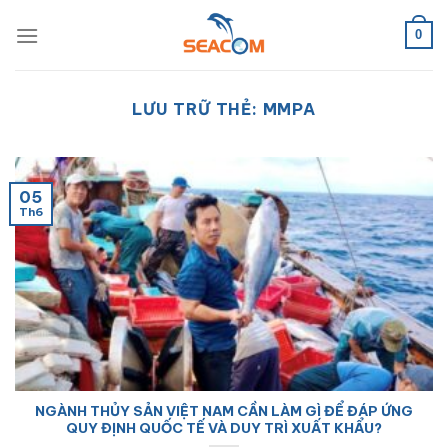
Bỏ
qua
0
nội
dung
LƯU TRỮ THẺ:
MMPA
05
Th6
NGÀNH THỦY SẢN VIỆT NAM CẦN LÀM GÌ ĐỂ ĐÁP ỨNG
QUY ĐỊNH QUỐC TẾ VÀ DUY TRÌ XUẤT KHẨU?