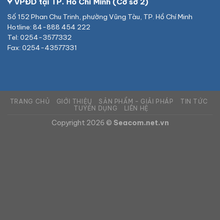
VPĐD tại TP. Hồ Chí Minh (Cơ sở 2)
Số 152 Phan Chu Trinh, phường Vũng Tàu, TP. Hồ Chí Minh
Hotline: 84-888 454 222
Tel: 0254-3577332
Fax: 0254-43577331
TRANG CHỦ
GIỚI THIỆU
SẢN PHẨM – GIẢI PHÁP
TIN TỨC
TUYỂN DỤNG
LIÊN HỆ
Copyright 2026 ©
Seacom.net.vn