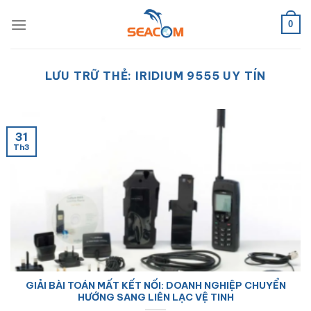
Bỏ
qua
0
nội
dung
LƯU TRỮ THẺ:
IRIDIUM 9555 UY TÍN
31
Th3
GIẢI BÀI TOÁN MẤT KẾT NỐI: DOANH NGHIỆP CHUYỂN
HƯỚNG SANG LIÊN LẠC VỆ TINH