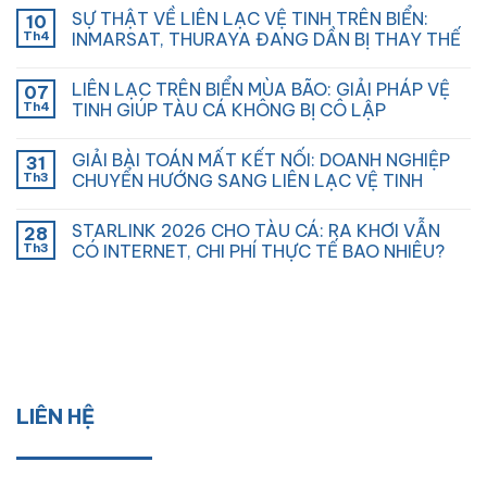
SỰ THẬT VỀ LIÊN LẠC VỆ TINH TRÊN BIỂN:
10
Th4
INMARSAT, THURAYA ĐANG DẦN BỊ THAY THẾ
LIÊN LẠC TRÊN BIỂN MÙA BÃO: GIẢI PHÁP VỆ
07
Th4
TINH GIÚP TÀU CÁ KHÔNG BỊ CÔ LẬP
GIẢI BÀI TOÁN MẤT KẾT NỐI: DOANH NGHIỆP
31
Th3
CHUYỂN HƯỚNG SANG LIÊN LẠC VỆ TINH
STARLINK 2026 CHO TÀU CÁ: RA KHƠI VẪN
28
Th3
CÓ INTERNET, CHI PHÍ THỰC TẾ BAO NHIÊU?
LIÊN HỆ