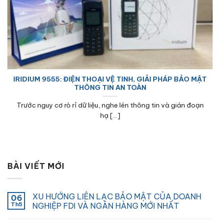
IRIDIUM 9555: ĐIỆN THOẠI VỆ TINH, GIẢI PHÁP BẢO MẬT
THÔNG TIN AN TOÀN
Trước nguy cơ rò rỉ dữ liệu, nghe lén thông tin và gián đoạn
hạ [...]
BÀI VIẾT MỚI
XU HƯỚNG LIÊN LẠC BẢO MẬT CỦA DOANH
06
Th5
NGHIỆP FDI VÀ NGÂN HÀNG MỚI NHẤT