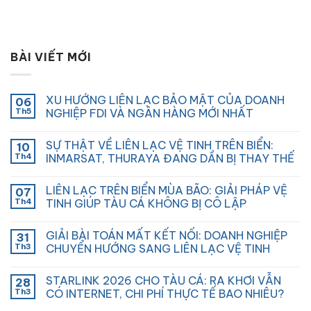
BÀI VIẾT MỚI
XU HƯỚNG LIÊN LẠC BẢO MẬT CỦA DOANH
06
Th5
NGHIỆP FDI VÀ NGÂN HÀNG MỚI NHẤT
SỰ THẬT VỀ LIÊN LẠC VỆ TINH TRÊN BIỂN:
10
Th4
INMARSAT, THURAYA ĐANG DẦN BỊ THAY THẾ
LIÊN LẠC TRÊN BIỂN MÙA BÃO: GIẢI PHÁP VỆ
07
Th4
TINH GIÚP TÀU CÁ KHÔNG BỊ CÔ LẬP
GIẢI BÀI TOÁN MẤT KẾT NỐI: DOANH NGHIỆP
31
Th3
CHUYỂN HƯỚNG SANG LIÊN LẠC VỆ TINH
STARLINK 2026 CHO TÀU CÁ: RA KHƠI VẪN
28
Th3
CÓ INTERNET, CHI PHÍ THỰC TẾ BAO NHIÊU?