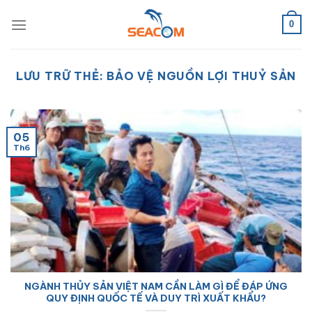
Bỏ
qua
0
nội
dung
LƯU TRỮ THẺ:
BẢO VỆ NGUỒN LỢI THUỶ SẢN
05
Th6
NGÀNH THỦY SẢN VIỆT NAM CẦN LÀM GÌ ĐỂ ĐÁP ỨNG
QUY ĐỊNH QUỐC TẾ VÀ DUY TRÌ XUẤT KHẨU?