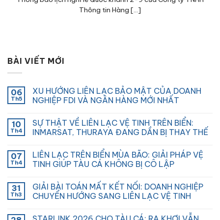
Thông tin Hàng [...]
BÀI VIẾT MỚI
XU HƯỚNG LIÊN LẠC BẢO MẬT CỦA DOANH
06
Th5
NGHIỆP FDI VÀ NGÂN HÀNG MỚI NHẤT
SỰ THẬT VỀ LIÊN LẠC VỆ TINH TRÊN BIỂN:
10
Th4
INMARSAT, THURAYA ĐANG DẦN BỊ THAY THẾ
LIÊN LẠC TRÊN BIỂN MÙA BÃO: GIẢI PHÁP VỆ
07
Th4
TINH GIÚP TÀU CÁ KHÔNG BỊ CÔ LẬP
GIẢI BÀI TOÁN MẤT KẾT NỐI: DOANH NGHIỆP
31
Th3
CHUYỂN HƯỚNG SANG LIÊN LẠC VỆ TINH
STARLINK 2026 CHO TÀU CÁ: RA KHƠI VẪN