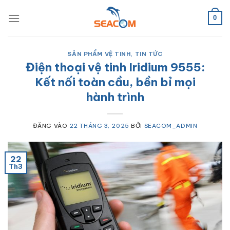
Bỏ
qua
0
nội
dung
SẢN PHẨM VỆ TINH
,
TIN TỨC
Điện thoại vệ tinh Iridium 9555:
Kết nối toàn cầu, bền bỉ mọi
hành trình
ĐĂNG VÀO
22 THÁNG 3, 2025
BỞI
SEACOM_ADMIN
22
Th3