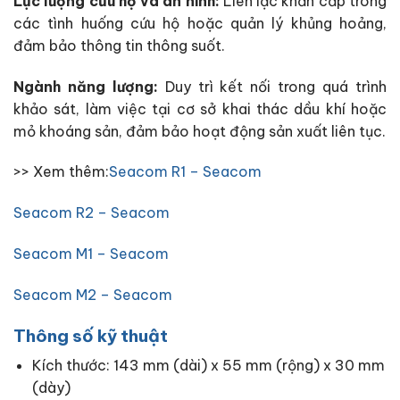
Lực lượng cứu hộ và an ninh:
Liên lạc khẩn cấp trong
các tình huống cứu hộ hoặc quản lý khủng hoảng,
đảm bảo thông tin thông suốt.
Ngành năng lượng:
Duy trì kết nối trong quá trình
khảo sát, làm việc tại cơ sở khai thác dầu khí hoặc
mỏ khoáng sản, đảm bảo hoạt động sản xuất liên tục.
>> Xem thêm:
Seacom R1 – Seacom
Seacom R2 – Seacom
Seacom M1 – Seacom
Seacom M2 – Seacom
Thông số kỹ thuật
Kích thước: 143 mm (dài) x 55 mm (rộng) x 30 mm
(dày)