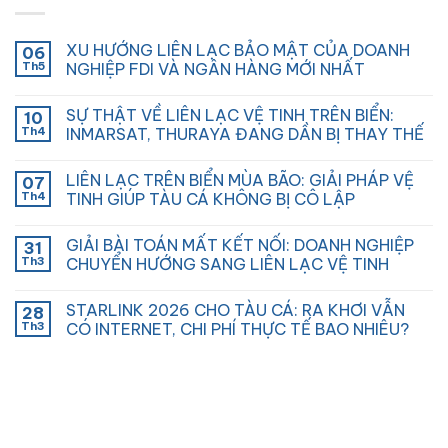
XU HƯỚNG LIÊN LẠC BẢO MẬT CỦA DOANH
06
Th5
NGHIỆP FDI VÀ NGÂN HÀNG MỚI NHẤT
SỰ THẬT VỀ LIÊN LẠC VỆ TINH TRÊN BIỂN:
10
Th4
INMARSAT, THURAYA ĐANG DẦN BỊ THAY THẾ
LIÊN LẠC TRÊN BIỂN MÙA BÃO: GIẢI PHÁP VỆ
07
Th4
TINH GIÚP TÀU CÁ KHÔNG BỊ CÔ LẬP
GIẢI BÀI TOÁN MẤT KẾT NỐI: DOANH NGHIỆP
31
Th3
CHUYỂN HƯỚNG SANG LIÊN LẠC VỆ TINH
STARLINK 2026 CHO TÀU CÁ: RA KHƠI VẪN
28
Th3
CÓ INTERNET, CHI PHÍ THỰC TẾ BAO NHIÊU?