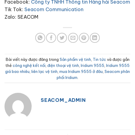
Facebook:
Công ty TNHH Thông tin Hàng hải Seacom
Tik Tok:
Seacom Communication
Zalo: SEACOM
Bài viết này được đăng trong
Sản phẩm vệ tinh
,
Tin tức
và được gắn
thẻ
công nghệ kết nối
,
điện thoại vệ tinh
,
Iridium 9555
,
Iridium 9555
giá bao nhiêu
,
liên lạc vệ tinh
,
mua Iridium 9555 ở đâu
,
Seacom phân
phối Iridium
.
SEACOM_ADMIN